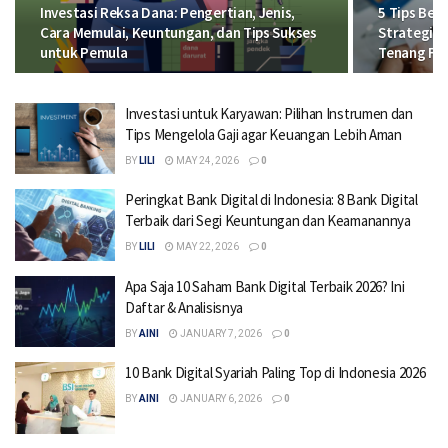
Investasi Reksa Dana: Pengertian, Jenis,
5 Tips Beb
Cara Memulai, Keuntungan, dan Tips Sukses
Strategi C
untuk Pemula
Tenang Fin
Investasi untuk Karyawan: Pilihan Instrumen dan
Tips Mengelola Gaji agar Keuangan Lebih Aman
BY
LILI
MAY 24, 2026
0
Peringkat Bank Digital di Indonesia: 8 Bank Digital
Terbaik dari Segi Keuntungan dan Keamanannya
BY
LILI
MAY 22, 2026
0
Apa Saja 10 Saham Bank Digital Terbaik 2026? Ini
Daftar & Analisisnya
BY
AINI
JANUARY 7, 2026
0
10 Bank Digital Syariah Paling Top di Indonesia 2026
BY
AINI
JANUARY 6, 2026
0