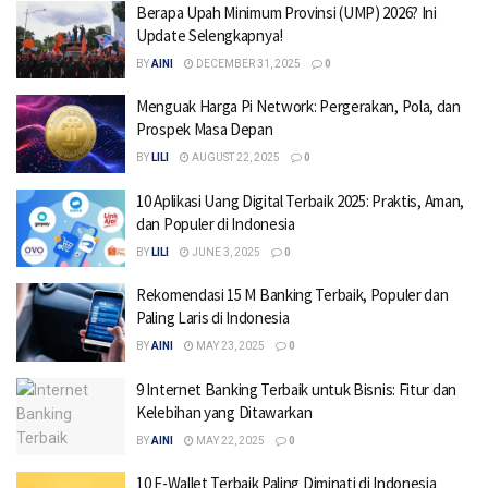
Berapa Upah Minimum Provinsi (UMP) 2026? Ini
Update Selengkapnya!
BY
AINI
DECEMBER 31, 2025
0
Menguak Harga Pi Network: Pergerakan, Pola, dan
Prospek Masa Depan
BY
LILI
AUGUST 22, 2025
0
10 Aplikasi Uang Digital Terbaik 2025: Praktis, Aman,
dan Populer di Indonesia
BY
LILI
JUNE 3, 2025
0
Rekomendasi 15 M Banking Terbaik, Populer dan
Paling Laris di Indonesia
BY
AINI
MAY 23, 2025
0
9 Internet Banking Terbaik untuk Bisnis: Fitur dan
Kelebihan yang Ditawarkan
BY
AINI
MAY 22, 2025
0
10 E-Wallet Terbaik Paling Diminati di Indonesia