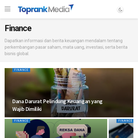
Finance
Dapatkan informasi dan berita keuangan mendalam tentang
perkembangan pasar saham, mata uang, investasi, serta berita
bisnis global.
FINANCE
Dana Darurat Pelindung Keuangan yang
Wajib Dimiliki
FINANCE
FINANCE