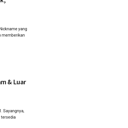
 Nickname yang
kan memberikan
am & Luar
1. Sayangnya,
 tersedia