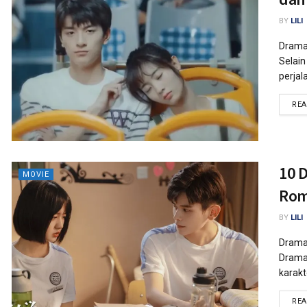
BY
LILI
Drama 
Selai
perjal
RE
10 
MOVIE
Rom
BY
LILI
Drama 
Drama 
karakt
RE