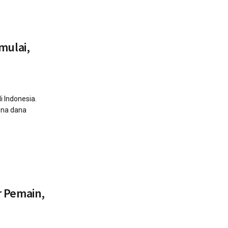
mulai,
i Indonesia.
ena dana
r Pemain,