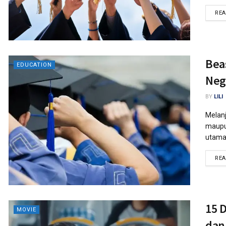
RE
Bea
EDUCATION
Neg
BY
LILI
Melanj
maupun
utama.
RE
15 D
MOVIE
dan