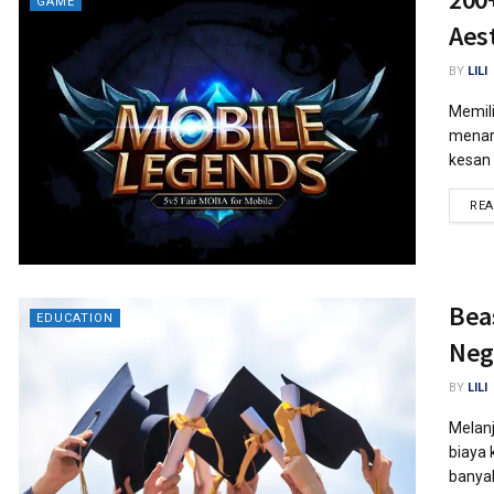
GAME
Aes
BY
LILI
Memili
menari
kesan 
RE
Bea
EDUCATION
Neg
BY
LILI
Melanj
biaya 
banya