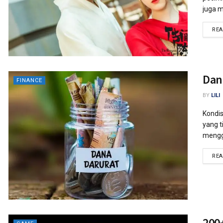
juga m
RE
Dan
FINANCE
BY
LILI
Kondis
yang t
mengga
RE
200