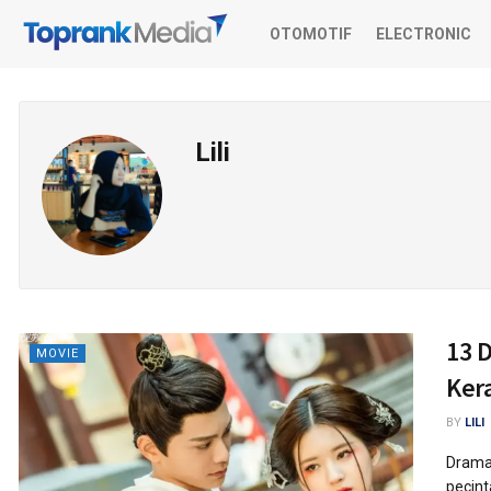
OTOMOTIF
ELECTRONIC
Lili
13 D
MOVIE
Ker
BY
LILI
Drama 
pecint