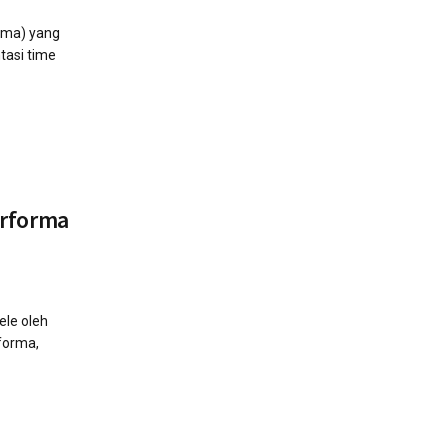
ama) yang
tasi time
erforma
ele oleh
forma,