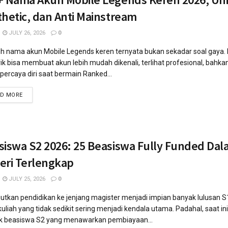
thetic, dan Anti Mainstream
JULY 26, 2026
0
h nama akun Mobile Legends keren ternyata bukan sekadar soal gaya.
k bisa membuat akun lebih mudah dikenali, terlihat profesional, bah
percaya diri saat bermain Ranked...
AD MORE
siswa S2 2026: 25 Beasiswa Fully Funded Dal
eri Terlengkap
JULY 25, 2026
0
utkan pendidikan ke jenjang magister menjadi impian banyak lulusan S
kuliah yang tidak sedikit sering menjadi kendala utama. Padahal, saat ini
k beasiswa S2 yang menawarkan pembiayaan...