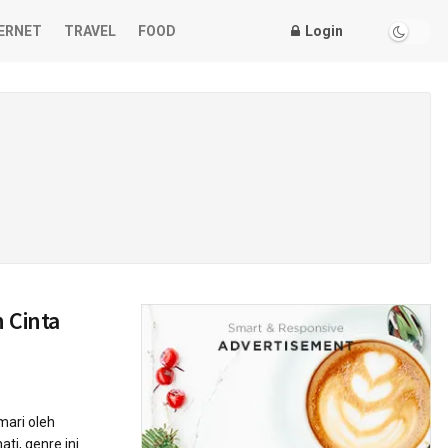
ERNET
TRAVEL
FOOD
Login
 Cinta
mari oleh
ti, genre ini