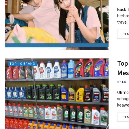
Back 
berhas
travel
RE
Top
TOP 10 BRAND
Mes
BY
LILI
Oli mo
sebagi
keawet
RE