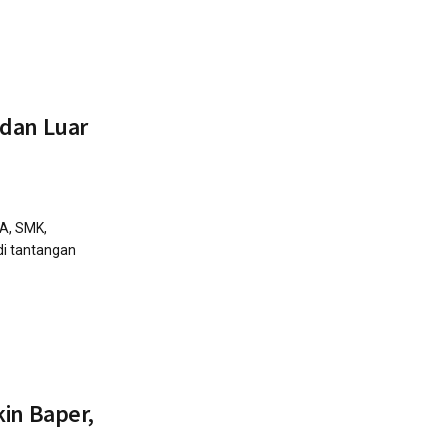
 dan Luar
MA, SMK,
di tantangan
kin Baper,