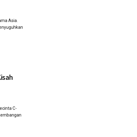
ama Asia.
menyuguhkan
Kisah
ecinta C-
erkembangan