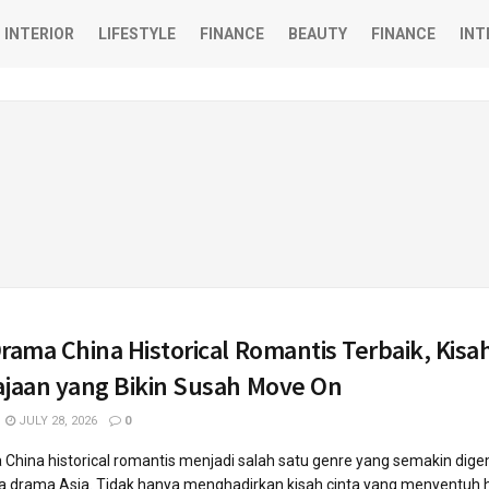
INTERIOR
LIFESTYLE
FINANCE
BEAUTY
FINANCE
INT
rama China Historical Romantis Terbaik, Kisah
ajaan yang Bikin Susah Move On
JULY 28, 2026
0
China historical romantis menjadi salah satu genre yang semakin dige
a drama Asia. Tidak hanya menghadirkan kisah cinta yang menyentuh ha