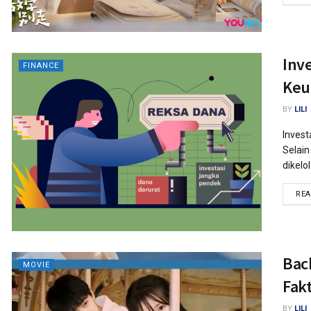
Inve
FINANCE
Keu
BY
LILI
Invest
Selain
dikelo
RE
Bac
MOVIE
Fakt
BY
LILI