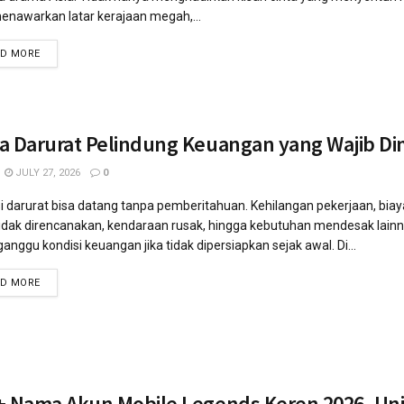
enawarkan latar kerajaan megah,...
AD MORE
a Darurat Pelindung Keuangan yang Wajib Dim
JULY 27, 2026
0
i darurat bisa datang tanpa pemberitahuan. Kehilangan pekerjaan, biay
idak direncanakan, kendaraan rusak, hingga kebutuhan mendesak lain
nggu kondisi keuangan jika tidak dipersiapkan sejak awal. Di...
AD MORE
+ Nama Akun Mobile Legends Keren 2026, Uni