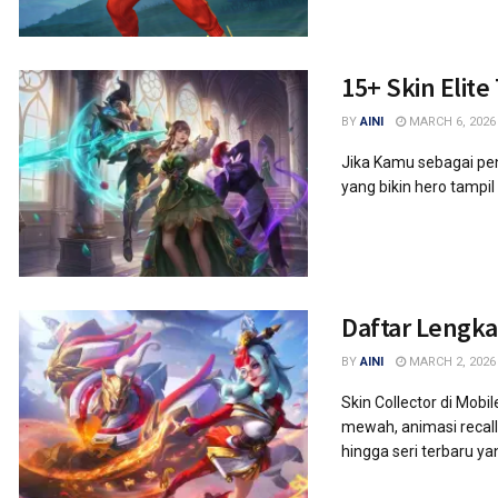
15+ Skin Elite
BY
AINI
MARCH 6, 2026
Jika Kamu sebagai peng
yang bikin hero tampil
Daftar Lengka
BY
AINI
MARCH 2, 2026
Skin Collector di Mob
mewah, animasi recall 
hingga seri terbaru yan