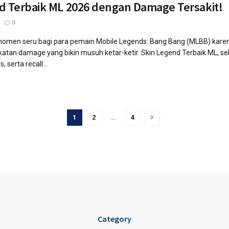
d Terbaik ML 2026 dengan Damage Tersakit!
0
omen seru bagi para pemain Mobile Legends: Bang Bang (MLBB) karena 
an damage yang bikin musuh ketar-ketir. Skin Legend Terbaik ML, seba
, serta recall...
1
2
…
4
Category