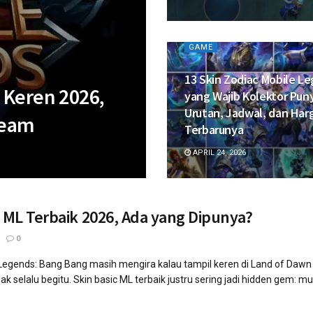
GAME
13 Skin Zodiac Mobile L
 Keren 2026,
yang Wajib Kolektor Pun
Urutan, Jadwal, dan Har
ream
Terbarunya
APRIL 24, 2026
c ML Terbaik 2026, Ada yang Dipunya?
0
egends: Bang Bang masih mengira kalau tampil keren di Land of Dawn itu w
k selalu begitu. Skin basic ML terbaik justru sering jadi hidden gem: m