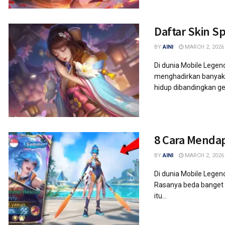
Daftar Skin S
BY
AINI
MARCH 2, 2026
Di dunia Mobile Legen
menghadirkan banyak s
hidup dibandingkan gen
8 Cara Menda
BY
AINI
MARCH 2, 2026
Di dunia Mobile Legen
Rasanya beda banget ke
itu...