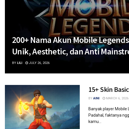
200+ Nama Akun Mobile Legends
Unik, Aesthetic, dan Anti Mainst
BY
LILI
JULY 26, 2026
15+ Skin Basi
BY
AINI
MARCH 6, 2026
Banyak player Mobile L
Padahal, faktanya ngga
kamu...