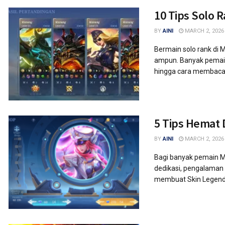
10 Tips Solo 
BY
AINI
MARCH 2, 2026
Bermain solo rank di M
ampun. Banyak pemain 
hingga cara membaca 
5 Tips Hemat 
BY
AINI
MARCH 2, 2026
Bagi banyak pemain Mob
dedikasi, pengalaman b
membuat Skin Legend 