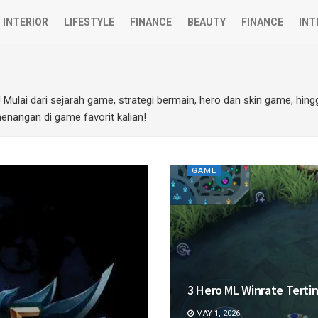
INTERIOR
LIFESTYLE
FINANCE
BEAUTY
FINANCE
INT
i! Mulai dari sejarah game, strategi bermain, hero dan skin game, hing
enangan di game favorit kalian!
GAME
3 Hero ML Winrate Tertin
MAY 1, 2026