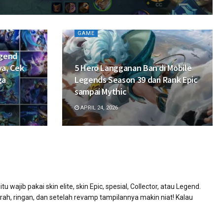
GAME
egend
ya, Cek
5 Hero Langganan Ban di Mobile
ga
Legends Season 39 dari Rank Epic
sampai Mythic
APRIL 24, 2026
ajib pakai skin elite, skin Epic, spesial, Collector, atau Legend.
urah, ringan, dan setelah revamp tampilannya makin niat! Kalau