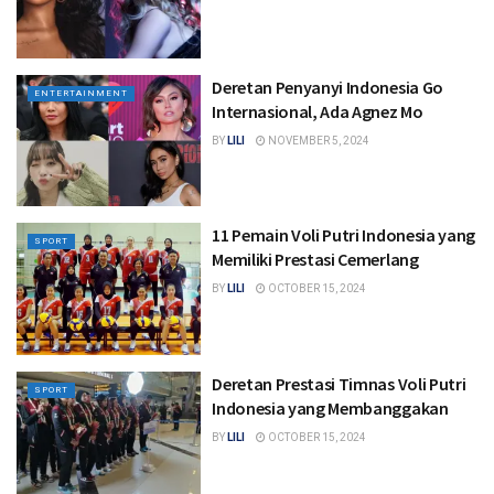
Deretan Penyanyi Indonesia Go
ENTERTAINMENT
Internasional, Ada Agnez Mo
BY
LILI
NOVEMBER 5, 2024
11 Pemain Voli Putri Indonesia yang
SPORT
Memiliki Prestasi Cemerlang
BY
LILI
OCTOBER 15, 2024
Deretan Prestasi Timnas Voli Putri
SPORT
Indonesia yang Membanggakan
BY
LILI
OCTOBER 15, 2024