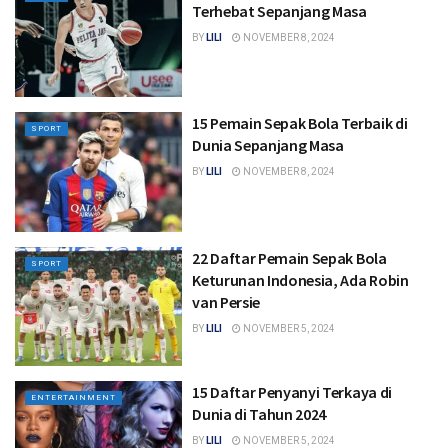
Terhebat Sepanjang Masa
BY
LILI
NOVEMBER 8, 2024
15 Pemain Sepak Bola Terbaik di
SPORT
Dunia Sepanjang Masa
BY
LILI
NOVEMBER 8, 2024
22 Daftar Pemain Sepak Bola
SPORT
Keturunan Indonesia​, Ada Robin
van Persie
BY
LILI
NOVEMBER 5, 2024
15 Daftar Penyanyi Terkaya di
ENTERTAINMENT
Dunia di Tahun 2024
BY
LILI
NOVEMBER 5, 2024