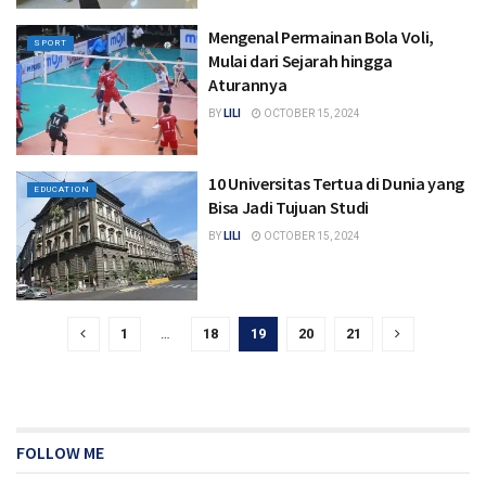
Mengenal Permainan Bola Voli,
SPORT
Mulai dari Sejarah hingga
Aturannya
BY
LILI
OCTOBER 15, 2024
10 Universitas Tertua di Dunia yang
EDUCATION
Bisa Jadi Tujuan Studi
BY
LILI
OCTOBER 15, 2024
1
…
18
19
20
21
FOLLOW ME