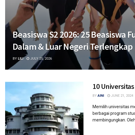
Beasiswa S2 2026: 25 Beasiswa F
Dalam & Luar Negeri Terlengkap
BY
LILI
JULY 25, 2026
10 Universita
BY
AINI
JUNE 21, 2024
Memilih universitas m
berbagai program stud
membingungkan. Oleh k