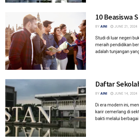
10 Beasiswa S
BY
AINI
JUNE 21, 2024
Studi di luar negeri 
meraih pendidikan berk
adalah tunjangan yang
Daftar Sekola
BY
AINI
JUNE 14, 2024
Di era modern ini, me
karir cemerlang di se
bakti melalui berbagai 