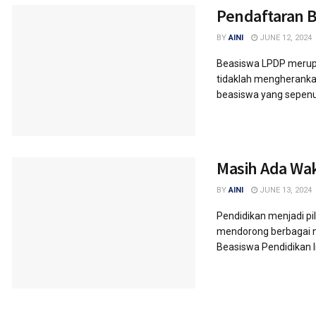
Pendaftaran B
BY
AINI
JUNE 12, 2024
Beasiswa LPDP merupa
tidaklah mengheranka
beasiswa yang sepenuh
Masih Ada Wak
BY
AINI
JUNE 13, 2024
Pendidikan menjadi pi
mendorong berbagai n
Beasiswa Pendidikan I