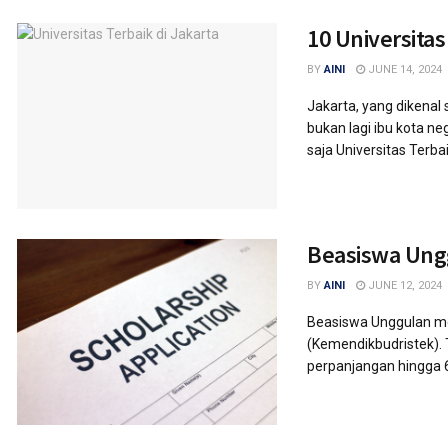
10 Universita
BY
AINI
JUNE 14, 2024
Jakarta, yang dikenal 
bukan lagi ibu kota n
saja Universitas Terbai
Beasiswa Ung
BY
AINI
JUNE 12, 2024
Beasiswa Unggulan me
(Kemendikbudristek).
perpanjangan hingga 6 