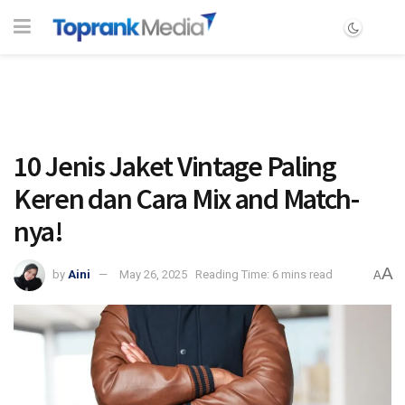
10 Jenis Jaket Vintage Paling
Keren dan Cara Mix and Match-
nya!
A
by
Aini
May 26, 2025
Reading Time: 6 mins read
A