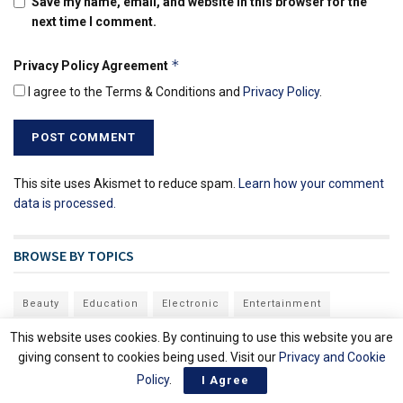
Save my name, email, and website in this browser for the
next time I comment.
*
Privacy Policy Agreement
I agree to the Terms & Conditions and
Privacy Policy
.
This site uses Akismet to reduce spam.
Learn how your comment
data is processed.
BROWSE BY TOPICS
Beauty
Education
Electronic
Entertainment
Finance
Food
Game
Interior
Internet
Lifestyle
This website uses cookies. By continuing to use this website you are
giving consent to cookies being used. Visit our
Privacy and Cookie
Movie
News
Otomotif
Sport
Top 10 Brand
Policy
.
I Agree
Travel