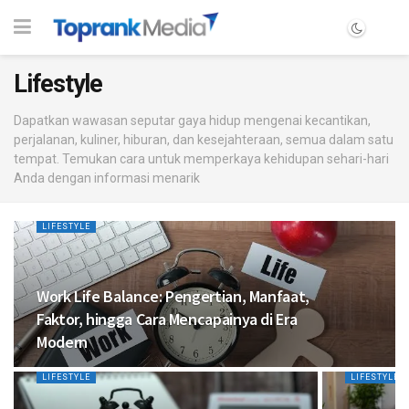
Lifestyle
Dapatkan wawasan seputar gaya hidup mengenai kecantikan,
perjalanan, kuliner, hiburan, dan kesejahteraan, semua dalam satu
tempat. Temukan cara untuk memperkaya kehidupan sehari-hari
Anda dengan informasi menarik
LIFESTYLE
Work Life Balance: Pengertian, Manfaat,
Faktor, hingga Cara Mencapainya di Era
Modern
LIFESTYLE
LIFESTYLE