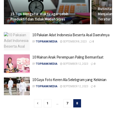
Rutinitas 
15 Tips Mengatur Waktu agar Lebih
Menjalani 
Produktif dan Tidak Mudah Stres
Teratur
10 Pakaian Adat Indonesia Beserta Asal Daerahnya
BY
TOPRANK MEDIA
SEPTEMBER 8, 2023
0
10 Mainan Anak Perempuan Paling Bermanfaat
BY
TOPRANK MEDIA
SEPTEMBER 12, 2023
0
10 Gaya Foto Keren Ala Selebgram yang Kekinian
BY
TOPRANK MEDIA
SEPTEMBER 12, 2023
0
1
…
7
8