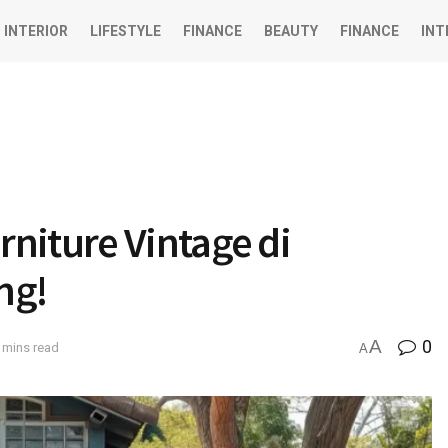
INTERIOR
LIFESTYLE
FINANCE
BEAUTY
FINANCE
INT
niture Vintage di
ng!
A
0
 mins read
A