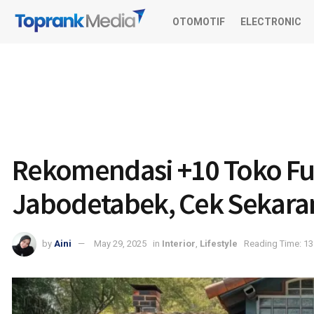
OTOMOTIF
ELECTRONIC
Rekomendasi +10 Toko Fur
Jabodetabek, Cek Sekara
by
Aini
May 29, 2025
in
Interior
,
Lifestyle
Reading Time: 13