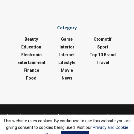
Category
Beauty
Game
Otomotif
Education
Interior
Sport
Electronic
Internet
Top 10 Brand
Entertainment
Lifestyle
Travel
Finance
Movie
Food
News
About
Contact
Disclaimer
Privacy Policy
This website uses cookies. By continuing to use this website you are
Sitemap
Terms Of Service
giving consent to cookies being used. Visit our
Privacy and Cookie
©2025 Copyright by
Toprank Media Group
.