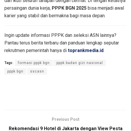
dan ikuti seluruh tahapan dengan cermat. Di tengah ketatnya
persaingan dunia kerja,
PPPK BGN 2025
bisa menjadi awal
karier yang stabil dan bermakna bagi masa depan.
Ingin update informasi PPPK dan seleksi ASN lainnya?
Pantau terus berita terbaru dan panduan lengkap seputar
rekrutmen pemerintah hanya di
toprankmedia.id
.
Tags:
formasi pppk bgn
pppk badan gizi nasional
pppk bgn
sscasn
Previous Post
Rekomendasi 9 Hotel di Jakarta dengan View Pesta