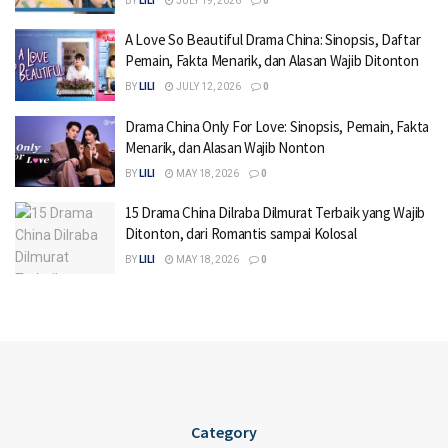
BY
LILI
JULY 19, 2026
0
A Love So Beautiful Drama China: Sinopsis, Daftar
Pemain, Fakta Menarik, dan Alasan Wajib Ditonton
BY
LILI
JULY 12, 2026
0
Drama China Only For Love: Sinopsis, Pemain, Fakta
Menarik, dan Alasan Wajib Nonton
BY
LILI
MAY 18, 2026
0
15 Drama China Dilraba Dilmurat Terbaik yang Wajib
Ditonton, dari Romantis sampai Kolosal
BY
LILI
MAY 18, 2026
0
Category