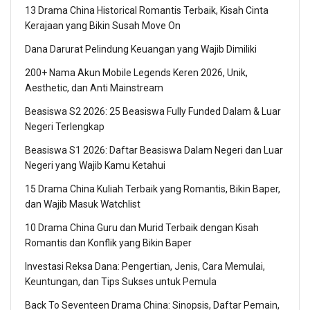
13 Drama China Historical Romantis Terbaik, Kisah Cinta
Kerajaan yang Bikin Susah Move On
Dana Darurat Pelindung Keuangan yang Wajib Dimiliki
200+ Nama Akun Mobile Legends Keren 2026, Unik,
Aesthetic, dan Anti Mainstream
Beasiswa S2 2026: 25 Beasiswa Fully Funded Dalam & Luar
Negeri Terlengkap
Beasiswa S1 2026: Daftar Beasiswa Dalam Negeri dan Luar
Negeri yang Wajib Kamu Ketahui
15 Drama China Kuliah Terbaik yang Romantis, Bikin Baper,
dan Wajib Masuk Watchlist
10 Drama China Guru dan Murid Terbaik dengan Kisah
Romantis dan Konflik yang Bikin Baper
Investasi Reksa Dana: Pengertian, Jenis, Cara Memulai,
Keuntungan, dan Tips Sukses untuk Pemula
Back To Seventeen Drama China: Sinopsis, Daftar Pemain,