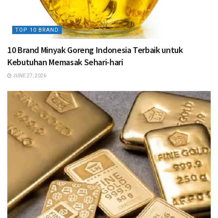
TOP 10 BRAND
10 Brand Minyak Goreng Indonesia Terbaik untuk
Kebutuhan Memasak Sehari-hari
JUNE 27, 2026