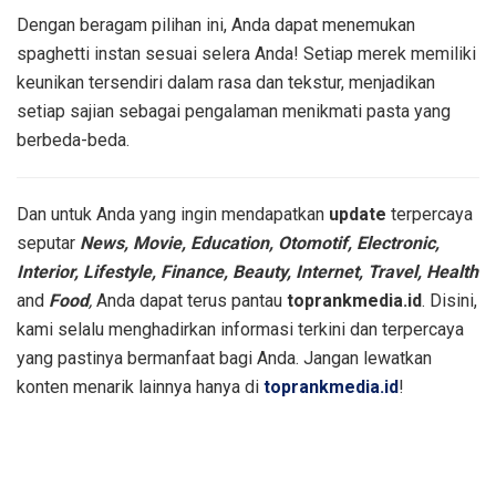
Dengan beragam pilihan ini, Anda dapat menemukan
spaghetti instan sesuai selera Anda! Setiap merek memiliki
keunikan tersendiri dalam rasa dan tekstur, menjadikan
setiap sajian sebagai pengalaman menikmati pasta yang
berbeda-beda.
Dan untuk Anda yang ingin mendapatkan
update
terpercaya
seputar
News, Movie, Education, Otomotif, Electronic,
Interior, Lifestyle, Finance, Beauty,
Internet, Travel, Health
and
Food
,
Anda dapat terus pantau
toprankmedia.id
. Disini,
kami selalu menghadirkan informasi terkini dan terpercaya
yang pastinya bermanfaat bagi Anda. Jangan lewatkan
konten menarik lainnya hanya di
toprankmedia.id
!