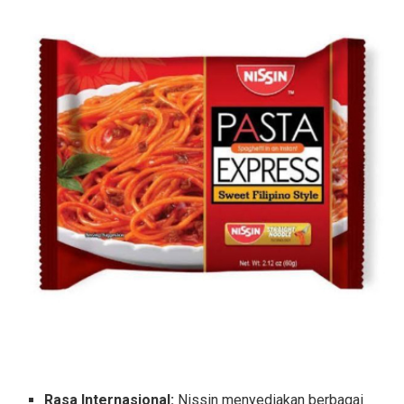
Rasa Internasional:
Nissin menyediakan berbagai