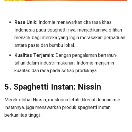
Rasa Unik:
Indomie menawarkan cita rasa khas
Indonesia pada spaghetti-nya, menjadikannya pilihan
menarik bagi mereka yang ingin merasakan perpaduan
antara pasta dan bumbu lokal.
Kualitas Terjamin:
Dengan pengalaman bertahun-
tahun dalam industri makanan, Indomie menjamin
kualitas dan rasa pada setiap produknya.
5. Spaghetti Instan: Nissin
Merek global Nissin, meskipun lebih dikenal dengan mie
instannya, juga menawarkan produk spaghetti instan
berkualitas tinggi.