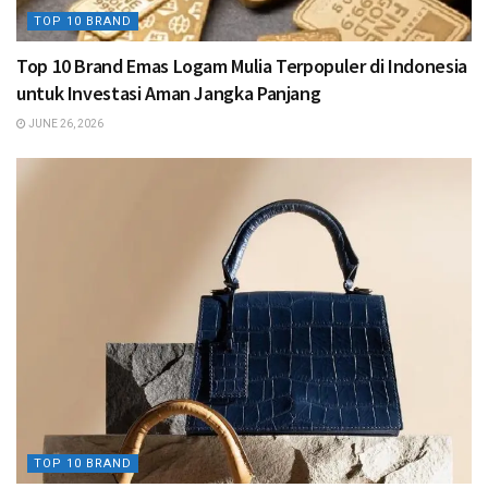
TOP 10 BRAND
Top 10 Brand Emas Logam Mulia Terpopuler di Indonesia
untuk Investasi Aman Jangka Panjang
JUNE 26, 2026
TOP 10 BRAND