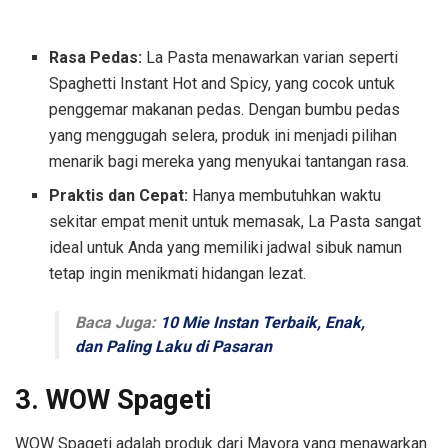
Rasa Pedas:
La Pasta menawarkan varian seperti
Spaghetti Instant Hot and Spicy, yang cocok untuk
penggemar makanan pedas. Dengan bumbu pedas
yang menggugah selera, produk ini menjadi pilihan
menarik bagi mereka yang menyukai tantangan rasa.
Praktis dan Cepat:
Hanya membutuhkan waktu
sekitar empat menit untuk memasak, La Pasta sangat
ideal untuk Anda yang memiliki jadwal sibuk namun
tetap ingin menikmati hidangan lezat.
Baca Juga:
10 Mie Instan Terbaik, Enak,
dan Paling Laku di Pasaran
3. WOW Spageti
WOW Spageti adalah produk dari Mayora yang menawarkan