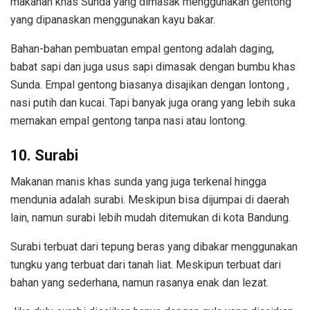
makanan khas Sunda yang dimasak menggunakan gentong
yang dipanaskan menggunakan kayu bakar.
Bahan-bahan pembuatan empal gentong adalah daging,
babat sapi dan juga usus sapi dimasak dengan bumbu khas
Sunda. Empal gentong biasanya disajikan dengan lontong ,
nasi putih dan kucai. Tapi banyak juga orang yang lebih suka
memakan empal gentong tanpa nasi atau lontong.
10. Surabi
Makanan manis khas sunda yang juga terkenal hingga
mendunia adalah surabi. Meskipun bisa dijumpai di daerah
lain, namun surabi lebih mudah ditemukan di kota Bandung.
Surabi terbuat dari tepung beras yang dibakar menggunakan
tungku yang terbuat dari tanah liat. Meskipun terbuat dari
bahan yang sederhana, namun rasanya enak dan lezat.