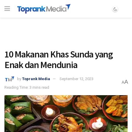
10 Makanan Khas Sunda yang
Enak dan Mendunia
by
Toprank Media
September 12, 2023
A
A
Reading Time: 3 mins read