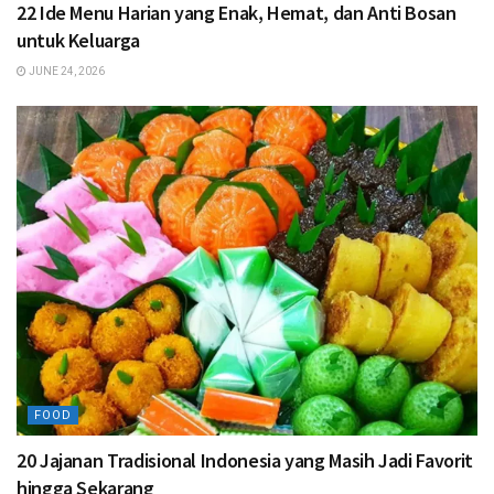
22 Ide Menu Harian yang Enak, Hemat, dan Anti Bosan
untuk Keluarga
JUNE 24, 2026
FOOD
20 Jajanan Tradisional Indonesia yang Masih Jadi Favorit
hingga Sekarang