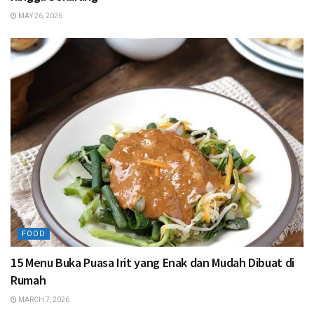
MAY 26, 2026
FOOD
15 Menu Buka Puasa Irit yang Enak dan Mudah Dibuat di
Rumah
MARCH 7, 2026