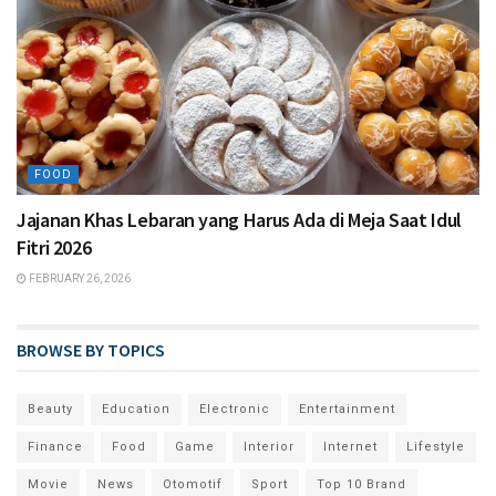
FOOD
Jajanan Khas Lebaran yang Harus Ada di Meja Saat Idul
Fitri 2026
FEBRUARY 26, 2026
BROWSE BY TOPICS
Beauty
Education
Electronic
Entertainment
Finance
Food
Game
Interior
Internet
Lifestyle
Movie
News
Otomotif
Sport
Top 10 Brand