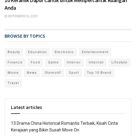
10 Keramik Dapur Cantik untuk Mempercantik Ruangan
Anda
SEPTEMBER 26, 2023
BROWSE BY TOPICS
Beauty
Education
Electronic
Entertainment
Finance
Food
Game
Interior
Internet
Lifestyle
Movie
News
Otomotif
Sport
Top 10 Brand
Travel
Latest articles
13 Drama China Historical Romantis Terbaik, Kisah Cinta
Kerajaan yang Bikin Susah Move On