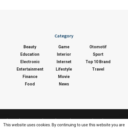
Category
Beauty
Game
Otomotif
Education
Interior
Sport
Electronic
Internet
Top 10 Brand
Entertainment
Lifestyle
Travel
Finance
Movie
Food
News
About
Contact
Disclaimer
Privacy Policy
This website uses cookies. By continuing to use this website you are
Sitemap
Terms Of Service