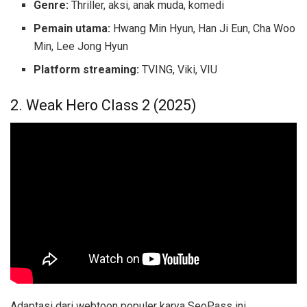
Genre:
Thriller, aksi, anak muda, komedi
Pemain utama:
Hwang Min Hyun, Han Ji Eun, Cha Woo
Min, Lee Jong Hyun
Platform streaming:
TVING, Viki, VIU
2. Weak Hero Class 2 (2025)
Adaptasi dari webtoon populer karya SeoPass ini