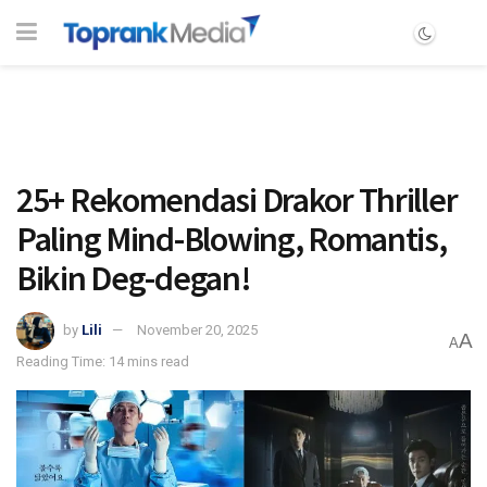
25+ Rekomendasi Drakor Thriller
Paling Mind-Blowing, Romantis,
Bikin Deg-degan!
by
Lili
November 20, 2025
A
A
Reading Time: 14 mins read