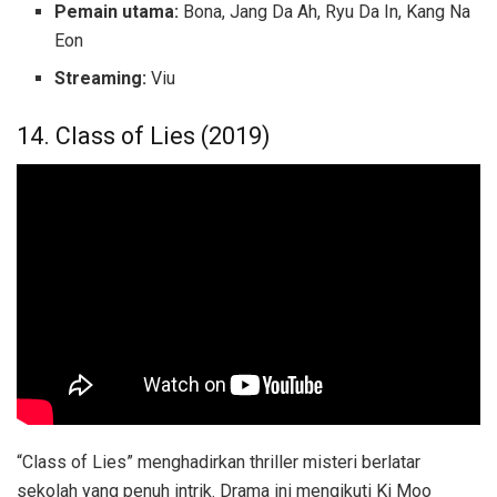
Pemain utama:
Bona, Jang Da Ah, Ryu Da In, Kang Na
Eon
Streaming:
Viu
14. Class of Lies (2019)
“Class of Lies” menghadirkan thriller misteri berlatar
sekolah yang penuh intrik. Drama ini mengikuti Ki Moo