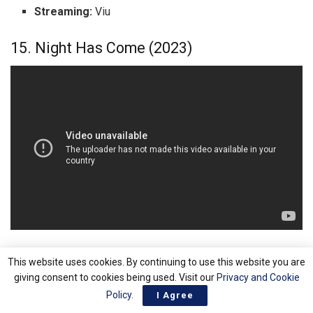
Streaming:
Viu
15. Night Has Come (2023)
“Night Has Come” menawarkan konsep thriller survival yang
This website uses cookies. By continuing to use this website you are
menegangkan. Drama ini bercerita tentang sekelompok
giving consent to cookies being used. Visit our
Privacy and Cookie
siswa SMA yang tiba-tiba dipaksa bermain game mafia
Policy
.
I Agree
versi nyata setelah sebuah aplikasi misterius muncul di