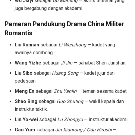
Wu Jiayi
sebagai
Qu Manting
— aktris terkenal yang
juga bergabung dengan akademi.
Pemeran Pendukung
Drama China Militer
Romantis
Liu Runnan
sebagai
Li Wenzhong
— kadet yang
awalnya sombong.
Wang Yizhe
sebagai
Ji Jin
— sahabat Shen Junshan.
Liu Sibo
sebagai
Huang Song
— kadet jujur dari
pedesaan.
Meng En
sebagai
Zhu Yanlin
— teman sesama kadet.
Shao Bing
sebagai
Guo Shuting
— wakil kepala dan
instruktur taktik.
Lin Yo-wei
sebagai
Lu Zhongyu
— instruktur akademi.
Gao Yuer
sebagai
Jin Xianrong / Oda Hiroshi
—