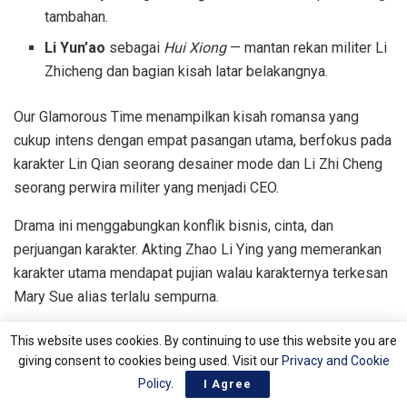
tambahan.
Li Yun’ao
sebagai
Hui Xiong
— mantan rekan militer Li
Zhicheng dan bagian kisah latar belakangnya.
Our Glamorous Time menampilkan kisah romansa yang
cukup intens dengan empat pasangan utama, berfokus pada
karakter Lin Qian seorang desainer mode dan Li Zhi Cheng
seorang perwira militer yang menjadi CEO.
Drama ini menggabungkan konflik bisnis, cinta, dan
perjuangan karakter. Akting Zhao Li Ying yang memerankan
karakter utama mendapat pujian walau karakternya terkesan
Mary Sue alias terlalu sempurna.
Walau drama ini bukan tipe modern favorit semua orang,
This website uses cookies. By continuing to use this website you are
visual dan alur kerja sama mereka dalam menyelamatkan
giving consent to cookies being used. Visit our
Privacy and Cookie
bisnis keluarga menambah dimensi cerita yang menarik
Policy
.
I Agree
untuk diikuti.