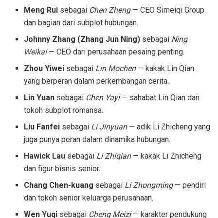
Meng Rui
sebagai
Chen Zheng
— CEO Simeiqi Group
dan bagian dari subplot hubungan.
Johnny Zhang (Zhang Jun Ning)
sebagai
Ning
Weikai
— CEO dari perusahaan pesaing penting.
Zhou Yiwei
sebagai
Lin Mochen
— kakak Lin Qian
yang berperan dalam perkembangan cerita.
Lin Yuan
sebagai
Chen Yayi
— sahabat Lin Qian dan
tokoh subplot romansa.
Liu Fanfei
sebagai
Li Jinyuan
— adik Li Zhicheng yang
juga punya peran dalam dinamika hubungan.
Hawick Lau
sebagai
Li Zhiqian
— kakak Li Zhicheng
dan figur bisnis senior.
Chang Chen-kuang
sebagai
Li Zhongming
— pendiri
dan tokoh senior keluarga perusahaan.
Wen Yuqi
sebagai
Cheng Meizi
— karakter pendukung