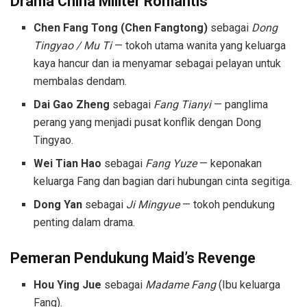
Drama China Militer Romantis
Chen Fang Tong (Chen Fangtong)
sebagai
Dong
Tingyao / Mu Ti
— tokoh utama wanita yang keluarga
kaya hancur dan ia menyamar sebagai pelayan untuk
membalas dendam.
Dai Gao Zheng
sebagai
Fang Tianyi
— panglima
perang yang menjadi pusat konflik dengan Dong
Tingyao.
Wei Tian Hao
sebagai
Fang Yuze
— keponakan
keluarga Fang dan bagian dari hubungan cinta segitiga.
Dong Yan
sebagai
Ji Mingyue
— tokoh pendukung
penting dalam drama.
Pemeran Pendukung
Maid’s Revenge
Hou Ying Jue
sebagai
Madame Fang
(Ibu keluarga
Fang).