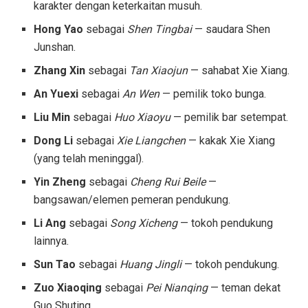
karakter dengan keterkaitan musuh.
Hong Yao
sebagai
Shen Tingbai
— saudara Shen
Junshan.
Zhang Xin
sebagai
Tan Xiaojun
— sahabat Xie Xiang.
An Yuexi
sebagai
An Wen
— pemilik toko bunga.
Liu Min
sebagai
Huo Xiaoyu
— pemilik bar setempat.
Dong Li
sebagai
Xie Liangchen
— kakak Xie Xiang
(yang telah meninggal).
Yin Zheng
sebagai
Cheng Rui Beile
—
bangsawan/elemen pemeran pendukung.
Li Ang
sebagai
Song Xicheng
— tokoh pendukung
lainnya.
Sun Tao
sebagai
Huang Jingli
— tokoh pendukung.
Zuo Xiaoqing
sebagai
Pei Nianqing
— teman dekat
Guo Shuting.