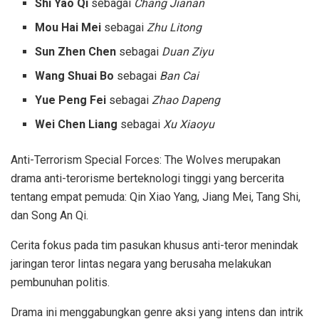
Shi Yao Qi
sebagai
Chang Jianan
Mou Hai Mei
sebagai
Zhu Litong
Sun Zhen Chen
sebagai
Duan Ziyu
Wang Shuai Bo
sebagai
Ban Cai
Yue Peng Fei
sebagai
Zhao Dapeng
Wei Chen Liang
sebagai
Xu Xiaoyu
Anti-Terrorism Special Forces: The Wolves merupakan
drama anti-terorisme berteknologi tinggi yang bercerita
tentang empat pemuda: Qin Xiao Yang, Jiang Mei, Tang Shi,
dan Song An Qi.
Cerita fokus pada tim pasukan khusus anti-teror menindak
jaringan teror lintas negara yang berusaha melakukan
pembunuhan politis.
Drama ini menggabungkan genre aksi yang intens dan intrik