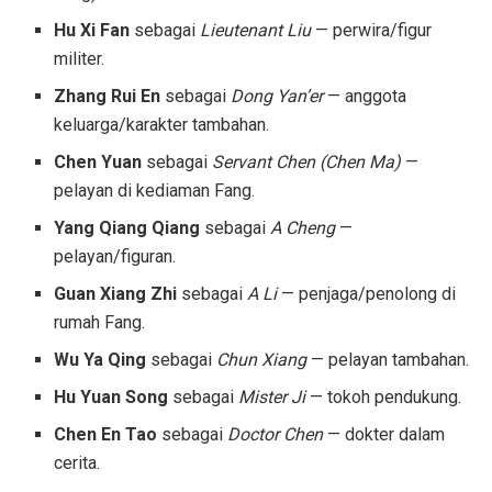
Hu Xi Fan
sebagai
Lieutenant Liu
— perwira/figur
militer.
Zhang Rui En
sebagai
Dong Yan’er
— anggota
keluarga/karakter tambahan.
Chen Yuan
sebagai
Servant Chen (Chen Ma)
—
pelayan di kediaman Fang.
Yang Qiang Qiang
sebagai
A Cheng
—
pelayan/figuran.
Guan Xiang Zhi
sebagai
A Li
— penjaga/penolong di
rumah Fang.
Wu Ya Qing
sebagai
Chun Xiang
— pelayan tambahan.
Hu Yuan Song
sebagai
Mister Ji
— tokoh pendukung.
Chen En Tao
sebagai
Doctor Chen
— dokter dalam
cerita.