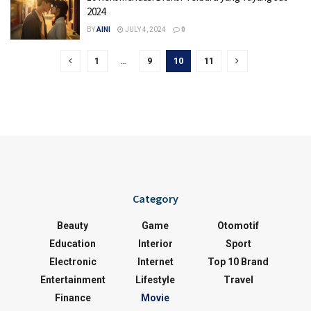
2024
BY
AINI
JULY 4, 2024
0
1
…
9
10
11
Category
Beauty
Game
Otomotif
Education
Interior
Sport
Electronic
Internet
Top 10 Brand
Entertainment
Lifestyle
Travel
Finance
Movie