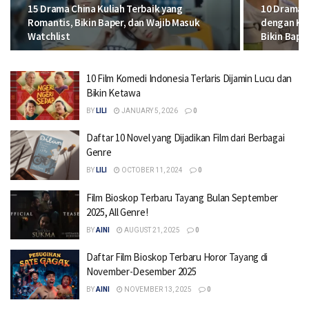
15 Drama China Kuliah Terbaik yang
10 Drama C
Romantis, Bikin Baper, dan Wajib Masuk
dengan Kis
Watchlist
Bikin Bape
10 Film Komedi Indonesia Terlaris Dijamin Lucu dan
Bikin Ketawa
BY
LILI
JANUARY 5, 2026
0
Daftar 10 Novel yang Dijadikan Film dari Berbagai
Genre
BY
LILI
OCTOBER 11, 2024
0
Film Bioskop Terbaru Tayang Bulan September
2025, All Genre!
BY
AINI
AUGUST 21, 2025
0
Daftar Film Bioskop Terbaru Horor Tayang di
November-Desember 2025
BY
AINI
NOVEMBER 13, 2025
0