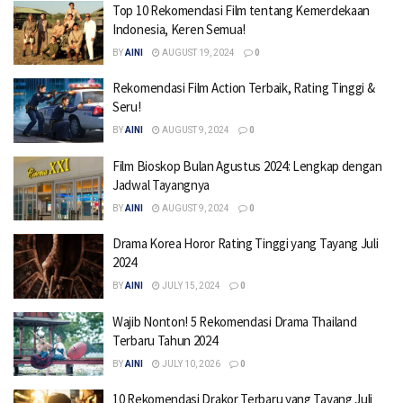
Top 10 Rekomendasi Film tentang Kemerdekaan
Indonesia, Keren Semua!
BY
AINI
AUGUST 19, 2024
0
Rekomendasi Film Action Terbaik, Rating Tinggi &
Seru!
BY
AINI
AUGUST 9, 2024
0
Film Bioskop Bulan Agustus 2024: Lengkap dengan
Jadwal Tayangnya
BY
AINI
AUGUST 9, 2024
0
Drama Korea Horor Rating Tinggi yang Tayang Juli
2024
BY
AINI
JULY 15, 2024
0
Wajib Nonton! 5 Rekomendasi Drama Thailand
Terbaru Tahun 2024
BY
AINI
JULY 10, 2026
0
10 Rekomendasi Drakor Terbaru yang Tayang Juli