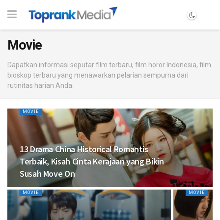
Movie
Dapatkan informasi seputar film terbaru, film horor Indonesia, film
bioskop terbaru yang menawarkan pelarian sempurna dari
rutinitas harian Anda.
MOVIE
13 Drama China Historical Romantis
Terbaik, Kisah Cinta Kerajaan yang Bikin
Susah Move On
MOVIE
MOVIE