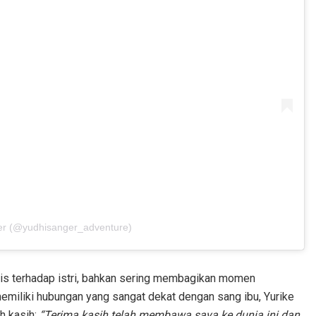
ger (@yudhisanger_adventure)
tis terhadap istri, bahkan sering membagikan momen
 memiliki hubungan yang sangat dekat dengan sang ibu, Yurike
h kasih:
“Terima kasih telah membawa saya ke dunia ini dan