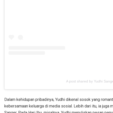
A post shared by Yudhi San
Dalam kehidupan pribadinya, Yudhi dikenal sosok yang roman
kebersamaan keluarga di media sosial. Lebih dari itu, ia juga
Sanger. Pada Hari Ibu, misalnya, Yudhi menuliskan pesan penu