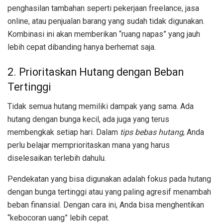
penghasilan tambahan seperti pekerjaan freelance, jasa
online, atau penjualan barang yang sudah tidak digunakan.
Kombinasi ini akan memberikan “ruang napas” yang jauh
lebih cepat dibanding hanya berhemat saja.
2. Prioritaskan Hutang dengan Beban
Tertinggi
Tidak semua hutang memiliki dampak yang sama. Ada
hutang dengan bunga kecil, ada juga yang terus
membengkak setiap hari. Dalam
tips bebas hutang
, Anda
perlu belajar memprioritaskan mana yang harus
diselesaikan terlebih dahulu.
Pendekatan yang bisa digunakan adalah fokus pada hutang
dengan bunga tertinggi atau yang paling agresif menambah
beban finansial. Dengan cara ini, Anda bisa menghentikan
“kebocoran uang” lebih cepat.