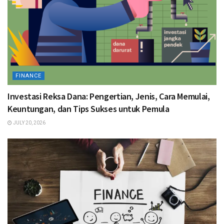
FINANCE
Investasi Reksa Dana: Pengertian, Jenis, Cara Memulai,
Keuntungan, dan Tips Sukses untuk Pemula
JULY 20, 2026