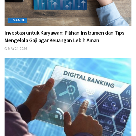
FINANCE
Investasi untuk Karyawan: Pilihan Instrumen dan Tips
Mengelola Gaji agar Keuangan Lebih Aman
MAY 24, 2026