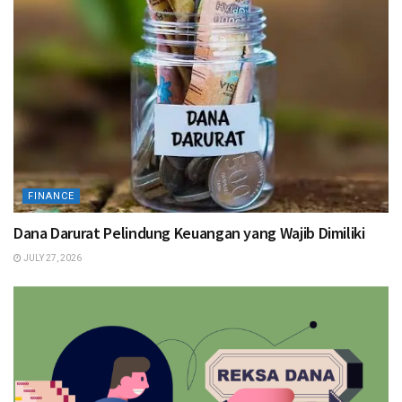
FINANCE
Dana Darurat Pelindung Keuangan yang Wajib Dimiliki
JULY 27, 2026