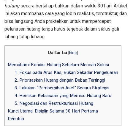
hutang
secara bertahap bahkan dalam waktu 30 hari. Artikel
ini akan membahas cara yang lebih realistis, terstruktur, dan
bisa langsung Anda praktekkan untuk mempercepat
pelunasan hutang tanpa harus terjebak dalam siklus gali
lubang tutup lubang.
Daftar Isi
[
hide
]
Memahami Kondisi Hutang Sebelum Mencari Solusi
1. Fokus pada Arus Kas, Bukan Sekadar Pengeluaran
2. Prioritaskan Hutang dengan Beban Tertinggi
3. Lakukan “Pembersihan Aset” Secara Strategis
4. Hentikan Kebiasaan yang Memicu Hutang Baru
5. Negosiasi dan Restrukturisasi Hutang
Kunci Utama: Disiplin Selama 30 Hari Pertama
Penutup