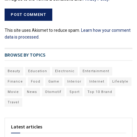
This site uses Akismet to reduce spam.
Learn how your comment
data is processed.
BROWSE BY TOPICS
Beauty
Education
Electronic
Entertainment
Finance
Food
Game
Interior
Internet
Lifestyle
Movie
News
Otomotif
Sport
Top 10 Brand
Travel
Latest articles