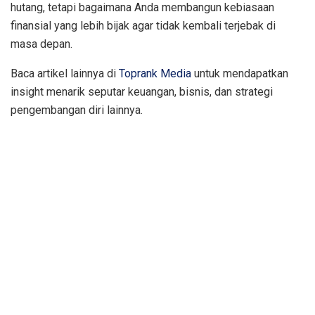
hutang, tetapi bagaimana Anda membangun kebiasaan
finansial yang lebih bijak agar tidak kembali terjebak di
masa depan.
Baca artikel lainnya di
Toprank Media
untuk mendapatkan
insight menarik seputar keuangan, bisnis, dan strategi
pengembangan diri lainnya.