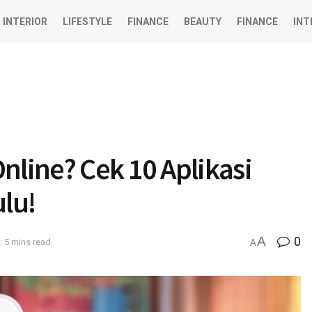
INTERIOR
LIFESTYLE
FINANCE
BEAUTY
FINANCE
INT
nline? Cek 10 Aplikasi
ulu!
A
0
: 5 mins read
A