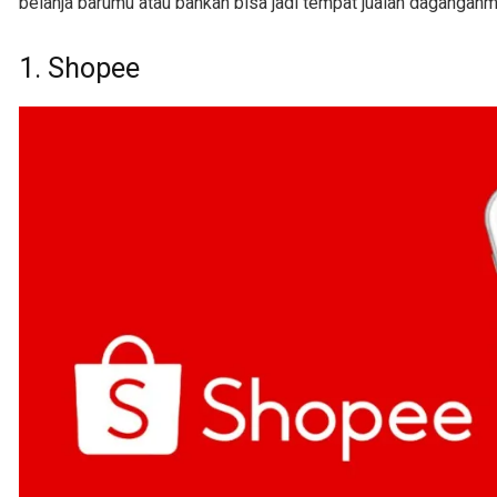
belanja barumu atau bahkan bisa jadi tempat jualan daganganm
1. Shopee