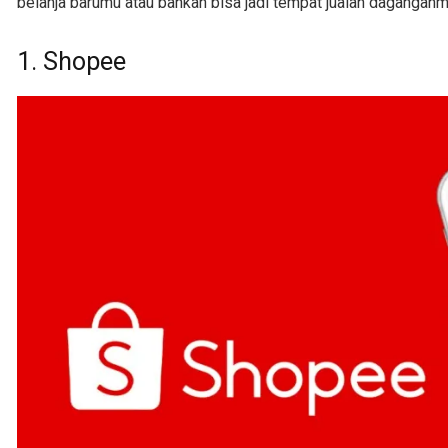
belanja barumu atau bahkan bisa jadi tempat jualan daganganm
1. Shopee