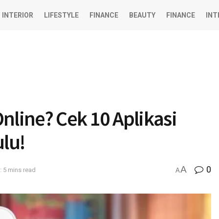
INTERIOR
LIFESTYLE
FINANCE
BEAUTY
FINANCE
INT
nline? Cek 10 Aplikasi
ulu!
A
0
: 5 mins read
A