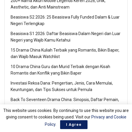
200+ Nama Akun Mobile Legends Keren 2026, Unik,
Aesthetic, dan Anti Mainstream
Beasiswa S2 2026: 25 Beasiswa Fully Funded Dalam & Luar
Negeri Terlengkap
Beasiswa S1 2026: Daftar Beasiswa Dalam Negeri dan Luar
Negeri yang Wajib Kamu Ketahui
15 Drama China Kuliah Terbaik yang Romantis, Bikin Baper,
dan Wajib Masuk Watchlist
10 Drama China Guru dan Murid Terbaik dengan Kisah
Romantis dan Konflik yang Bikin Baper
Investasi Reksa Dana: Pengertian, Jenis, Cara Memulai,
Keuntungan, dan Tips Sukses untuk Pemula
Back To Seventeen Drama China: Sinopsis, Daftar Pemain,
Fakta Menarik, dan Alasan Wajib Ditonton
This website uses cookies. By continuing to use this website you are
Top 10 Brand Oli Motor Terbaik untuk Menjaga Performa
giving consent to cookies being used. Visit our
Privacy and Cookie
Mesin Tetap Prima
Policy
.
I Agree