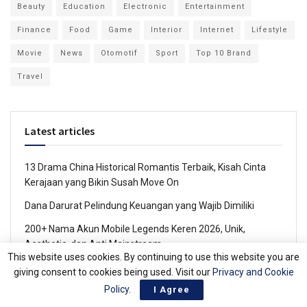
Beauty
Education
Electronic
Entertainment
Finance
Food
Game
Interior
Internet
Lifestyle
Movie
News
Otomotif
Sport
Top 10 Brand
Travel
Latest articles
13 Drama China Historical Romantis Terbaik, Kisah Cinta
Kerajaan yang Bikin Susah Move On
Dana Darurat Pelindung Keuangan yang Wajib Dimiliki
200+ Nama Akun Mobile Legends Keren 2026, Unik,
Aesthetic, dan Anti Mainstream
This website uses cookies. By continuing to use this website you are
Beasiswa S2 2026: 25 Beasiswa Fully Funded Dalam & Luar
giving consent to cookies being used. Visit our
Privacy and Cookie
Negeri Terlengkap
Policy
.
I Agree
Beasiswa S1 2026: Daftar Beasiswa Dalam Negeri dan Luar